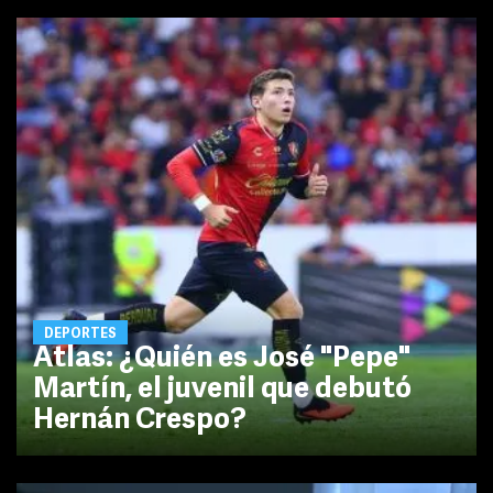
DEPORTES
Atlas: ¿Quién es José "Pepe"
Martín, el juvenil que debutó
Hernán Crespo?