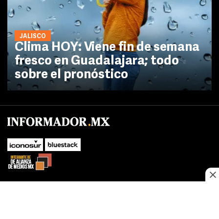
JALISCO
Clima HOY: Viene fin de semana
fresco en Guadalajara; todo
sobre el pronóstico
No te pierdas las novedades de último momento.
¡Síguenos!
SUBIR
Este sitio web utiliza cookies propias y de terceros para optimizar su
FACEBOOK
TWITTER
navegacion, adaptarse a sus preferencias y realizar labores analiticas.