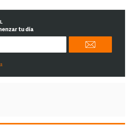
IL
menzar tu día
es