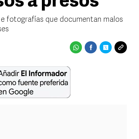
sos a presos
de fotografías que documentan malos
ses