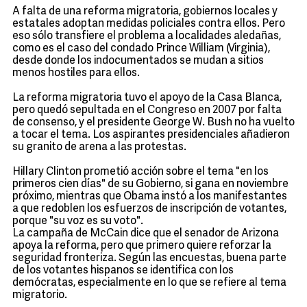
A falta de una reforma migratoria, gobiernos locales y
estatales adoptan medidas policiales contra ellos. Pero
eso sólo transfiere el problema a localidades aledañas,
como es el caso del condado Prince William (Virginia),
desde donde los indocumentados se mudan a sitios
menos hostiles para ellos.
La reforma migratoria tuvo el apoyo de la Casa Blanca,
pero quedó sepultada en el Congreso en 2007 por falta
de consenso, y el presidente George W. Bush no ha vuelto
a tocar el tema. Los aspirantes presidenciales añadieron
su granito de arena a las protestas.
Hillary Clinton prometió acción sobre el tema "en los
primeros cien días" de su Gobierno, si gana en noviembre
próximo, mientras que Obama instó a los manifestantes
a que redoblen los esfuerzos de inscripción de votantes,
porque "su voz es su voto".
La campaña de McCain dice que el senador de Arizona
apoya la reforma, pero que primero quiere reforzar la
seguridad fronteriza. Según las encuestas, buena parte
de los votantes hispanos se identifica con los
demócratas, especialmente en lo que se refiere al tema
migratorio.