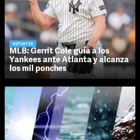
DEPORTES
MLB: Gerrit Cole guía a los
Yankees ante Atlanta y alcanza
los mil ponches