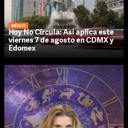
MÉXICO
Hoy No Circula: Así aplica este
viernes 7 de agosto en CDMX y
Edomex