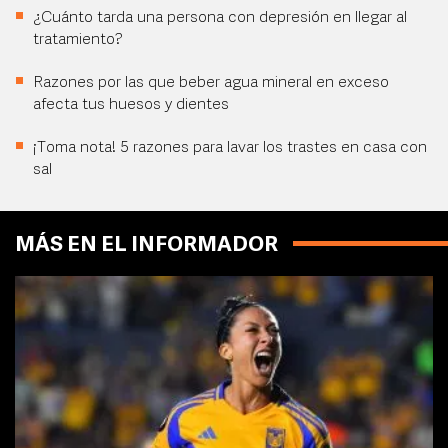
¿Cuánto tarda una persona con depresión en llegar al
tratamiento?
Razones por las que beber agua mineral en exceso
afecta tus huesos y dientes
¡Toma nota! 5 razones para lavar los trastes en casa con
sal
MÁS EN EL INFORMADOR