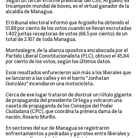
Según un tercer informe preliminar del CSE, Argüello, ex
tricampeón mundial de boxeo, es el virtual ganador de la
alcaldía de Managua.
El tribunal electoral informó que Argüello ha obtenido el
51,88 por ciento de los votos cuando se llevan escrutadas
1.402 juntas receptoras de votos (66.5 por ciento) de un
total de 2.107 de toda Managua.
Montealegre, de la alianza opositora encabezada por el
Partido Liberal Constitucionalista (PLC), obtuvo el 45,84
por ciento de los votos, según los últimos datos.
Esos resultados enfurecieron aún más a los liberales que
se lanzaron a las calles y en el barrio "Jonhatan
González" incendiaron una motocicleta.
Cerca de ese lugar trataron de destruir un rótulo gigante
de propaganda del presidente Ortega y volcaron una
caseta de propaganda de los Consejos del Poder
Ciudadana (CPC), que coordina la primera dama de la
nación, Rosario Murillo.
En sectores del sur de Managua se registraron
enfrentamientos a pedradas y garrotes entre liberales y