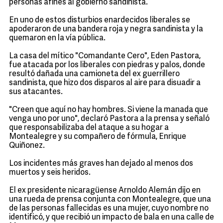
personas afines al gobierno sandinista.
En uno de estos disturbios enardecidos liberales se
apoderaron de una bandera roja y negra sandinista y la
quemaron en la vía pública.
La casa del mítico "Comandante Cero", Eden Pastora,
fue atacada por los liberales con piedras y palos, donde
resultó dañada una camioneta del ex guerrillero
sandinista, que hizo dos disparos al aire para disuadir a
sus atacantes.
"Creen que aquí no hay hombres. Si viene la manada que
venga uno por uno", declaró Pastora a la prensa y señaló
que responsabilizaba del ataque a su hogar a
Montealegre y su compañero de fórmula, Enrique
Quiñonez.
Los incidentes más graves han dejado al menos dos
muertos y seis heridos.
El ex presidente nicaragüense Arnoldo Alemán dijo en
una rueda de prensa conjunta con Montealegre, que una
de las personas fallecidas es una mujer, cuyo nombre no
identificó, y que recibió un impacto de bala en una calle de