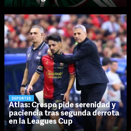
DEPORTES
Atlas: Crespo pide serenidad y
paciencia tras segunda derrota
en la Leagues Cup