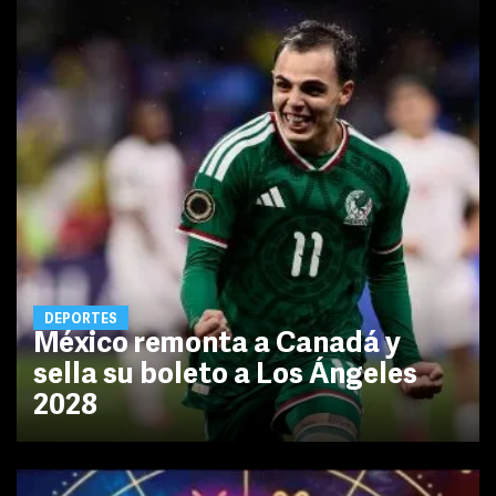
DEPORTES
México remonta a Canadá y
sella su boleto a Los Ángeles
2028