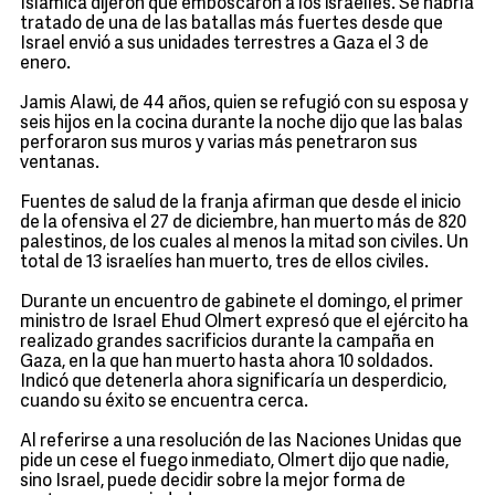
Islámica dijeron que emboscaron a los israelíes. Se habría
tratado de una de las batallas más fuertes desde que
Israel envió a sus unidades terrestres a Gaza el 3 de
enero.
Jamis Alawi, de 44 años, quien se refugió con su esposa y
seis hijos en la cocina durante la noche dijo que las balas
perforaron sus muros y varias más penetraron sus
ventanas.
Fuentes de salud de la franja afirman que desde el inicio
de la ofensiva el 27 de diciembre, han muerto más de 820
palestinos, de los cuales al menos la mitad son civiles. Un
total de 13 israelíes han muerto, tres de ellos civiles.
Durante un encuentro de gabinete el domingo, el primer
ministro de Israel Ehud Olmert expresó que el ejército ha
realizado grandes sacrificios durante la campaña en
Gaza, en la que han muerto hasta ahora 10 soldados.
Indicó que detenerla ahora significaría un desperdicio,
cuando su éxito se encuentra cerca.
Al referirse a una resolución de las Naciones Unidas que
pide un cese el fuego inmediato, Olmert dijo que nadie,
sino Israel, puede decidir sobre la mejor forma de