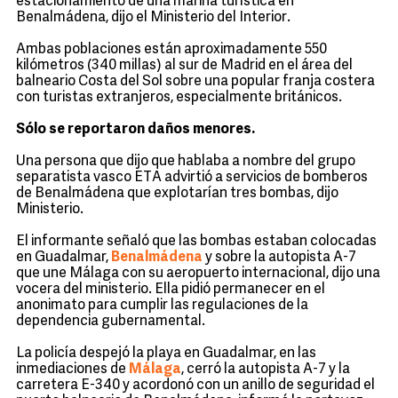
estacionamiento de una marina turística en
Benalmádena, dijo el Ministerio del Interior.
Ambas poblaciones están aproximadamente 550
kilómetros (340 millas) al sur de Madrid en el área del
balneario Costa del Sol sobre una popular franja costera
con turistas extranjeros, especialmente británicos.
Sólo se reportaron daños menores.
Una persona que dijo que hablaba a nombre del grupo
separatista vasco ETA advirtió a servicios de bomberos
de Benalmádena que explotarían tres bombas, dijo
Ministerio.
El informante señaló que las bombas estaban colocadas
en Guadalmar,
Benalmádena
y sobre la autopista A-7
que une Málaga con su aeropuerto internacional, dijo una
vocera del ministerio. Ella pidió permanecer en el
anonimato para cumplir las regulaciones de la
dependencia gubernamental.
La policía despejó la playa en Guadalmar, en las
inmediaciones de
Málaga
, cerró la autopista A-7 y la
carretera E-340 y acordonó con un anillo de seguridad el