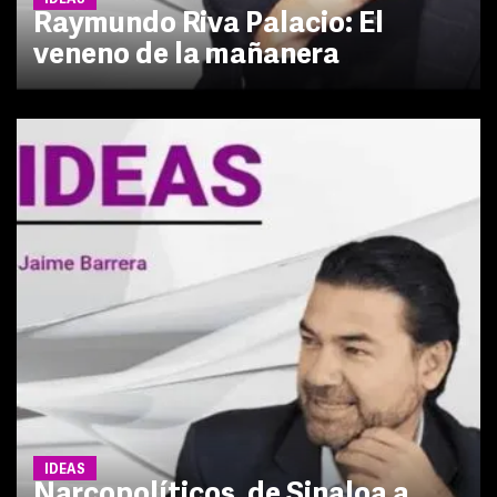
IDEAS
Raymundo Riva Palacio: El
veneno de la mañanera
IDEAS
Narcopolíticos, de Sinaloa a