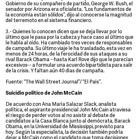
Gobierno de su compañero de partido, George W. Bush, el
senador por Arizona era oficialista. “Los fundamentos de
la economía están sólidos”, dijo al conocerse la magnitud
del terremoto en el sistema financiero.
3.- Quienes lo conocen dicen que se deja llevar por lo
último que le pasa por la cabeza y hace caso al último que
le habla al oído. Ha cambiado tres veces de responsables
de campaña. Su último viaje le ha trasladado, esta vez en
menos de 24 horas, de la ferocidad de sus ataques a su
rival Barack Obama --hasta Karl Rove dijo que le parecían
excesivos-- a formular una acuerdo bipartidista para salir
de la crisis. Y faltan aún 40 días de campaña.
Fuente: “The Wall Street Journal”/ “El País”.
Suicidio político de John McCain
De acuerdo con Ana María Salazar Slack, analista
política, el aspirante presidencial John McCain atraviesa
el riesgo de perder votos al no asistir al debate de
candidatos a la Casa Blanca junto al demócrata, Barack
Obama, en la Universidad de Mississippi, previsto para
hoy. Según la especialista, la decisión también podría
dejar a McCain como el candidato que toma decisiones