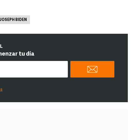
JOSEPH BIDEN
IL
menzar tu día
es