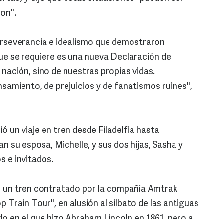
son".
erseverancia e idealismo que demostraron
ue se requiere es una nueva Declaración de
nación, sino de nuestras propias vidas.
samiento, de prejuicios y de fanatismos ruines",
ó un viaje en tren desde Filadelfia hasta
 su esposa, Michelle, y sus dos hijas, Sasha y
s e invitados.
 en un tren contratado por la compañía Amtrak
 Train Tour", en alusión al silbato de las antiguas
do en el que hizo Abraham Lincoln en 1861, pero a