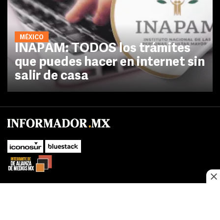
MÉXICO
INAPAM: TODOS los trámites
que puedes hacer en internet sin
salir de casa
No te pierdas las novedades de último momento.
¡Síguenos!
SUBIR
Este sitio web utiliza cookies propias y de terceros para optimizar su
FACEBOOK
TWITTER
navegacion, adaptarse a sus preferencias y realizar labores analiticas.