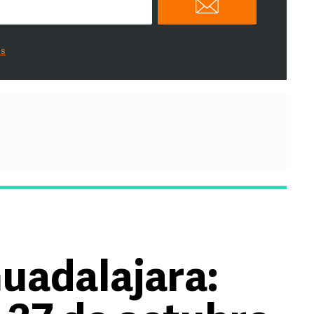
es
uadalajara: