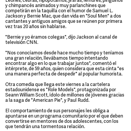
Leones, cebras, hipopótamos, jirafas, lemures, pingüinos
y chimpancés animados y muy parlanchines que
competirán en la taquilla con el humor de Samuel L.
Jackson y Bernie Mac, que dan vida en "Soul Men" a dos
cantantes y antiguos amigos que se reúnen por primera
vez tras 20 años sin hablarse.
"Bernie y yo éramos colegas", dijo Jackson al canal de
televisión CNN.
"Nos conocíamos desde hace mucho tiempo y teníamos
una gran relación, llevábamos tiempo intentando
encontrar algo en lo que trabajar juntos", comentó el
intérprete, de 59 años, quien considera que esta cinta "es
una manera perfecta de despedir" al popular humorista.
Otra comedia que llega este viernes a la cartelera
estadounidense es "Role Models", protagonizada por
Seann William Scott, ídolo de millones de jóvenes gracias
a la saga de "American Pie", y Paul Rudd.
El comportamiento de sus personajes les obliga a
apuntarse en un programa comunitario por el que deben
convertirse en mentores de dos adolescentes, con los
que tendrán una tormentosa relación.