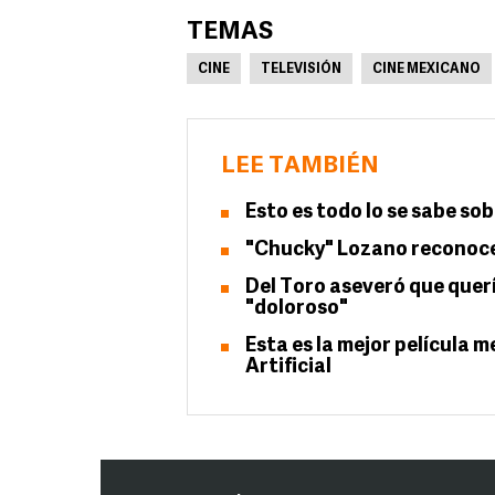
TEMAS
CINE
TELEVISIÓN
CINE MEXICANO
LEE TAMBIÉN
Esto es todo lo se sabe so
"Chucky" Lozano reconoce 
Del Toro aseveró que quer
"doloroso"
Esta es la mejor película m
Artificial