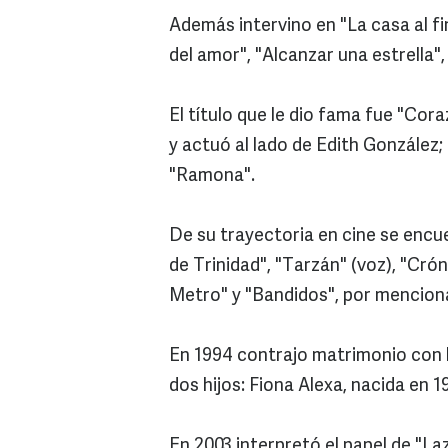
Además intervino en "La casa al fin
del amor", "Alcanzar una estrella"
El título que le dio fama fue "Cora
y actuó al lado de Edith González;
"Ramona".
De su trayectoria en cine se encu
de Trinidad", "Tarzán" (voz), "Cró
Metro" y "Bandidos", por mencion
En 1994 contrajo matrimonio con l
dos hijos: Fiona Alexa, nacida en 
En 2003 interpretó el papel de "La