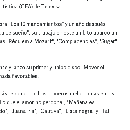
rtística (CEA) de Televisa.
obra "Los 10 mandamientos" y un año después
i dulce sueño"; su trabajo en este ámbito abarcó un
llas "Réquiem a Mozart", "Complacencias", "Sugar"
e y lanzó su primer y único disco "Mover el
 nada favorables.
a más reconocida. Los primeros melodramas en los
"Lo que el amor no perdona", "Mañana es
do", "Juana Iris", "Cautiva", "Lista negra" y "Tal