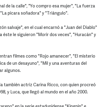
al de la calle", "Yo compro esa mujer", "La fuerza
, "La pícara soñadora" y "Triángulo".
zón salvaje", en el cual encarnó a "Juan del Diablo"
 a éste le siguieron "Morir dos veces", "Huracán" y
entran filmes como "Rojo amanecer", "El misterio
nica de un desayuno", "Mil y una aventuras del
ar algunos.
a también actriz Carina Ricco, con quien procreó
1998, y Luca, que llegó al mundo en el año 2000.
zareno" en la serie estadunidense "Kingpin" e