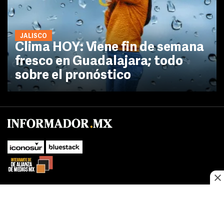
JALISCO
Clima HOY: Viene fin de semana
fresco en Guadalajara; todo
sobre el pronóstico
No te pierdas las novedades de último momento.
¡Síguenos!
SUBIR
Este sitio web utiliza cookies propias y de terceros para optimizar su
FACEBOOK
TWITTER
navegacion, adaptarse a sus preferencias y realizar labores analiticas.