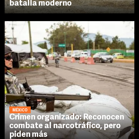
batalla moderno
MÉXICO
Crimen organizado: Reconocen
combate al narcotráfico, pero
piden más