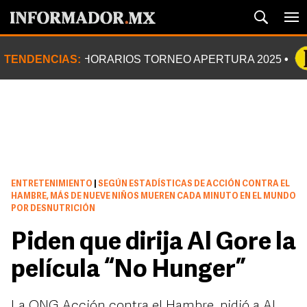
TENDENCIAS:
HORARIOS TORNEO APERTURA 2025
ENTRETENIMIENTO
|
SEGÚN ESTADÍSTICAS DE ACCIÓN CONTRA EL
HAMBRE, MÁS DE NUEVE NIÑOS MUEREN CADA MINUTO EN EL MUNDO
POR DESNUTRICIÓN
Piden que dirija Al Gore la
película “No Hunger”
La ONG Acción contra el Hambre, pidió a Al