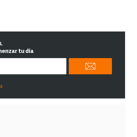
IL
menzar tu día
es