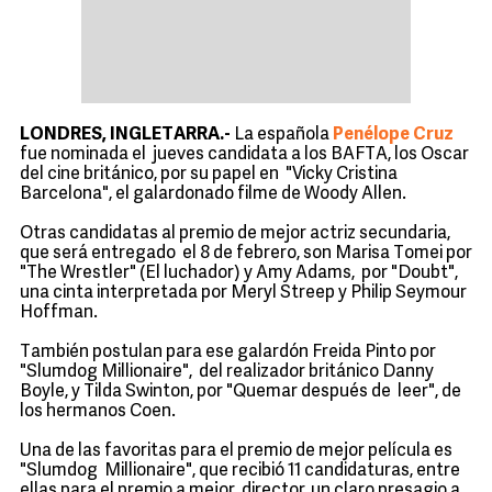
LONDRES, INGLETARRA.-
La española
Penélope Cruz
fue nominada el jueves candidata a los BAFTA, los Oscar
del cine británico, por su papel en "Vicky Cristina
Barcelona", el galardonado filme de Woody Allen.
Otras candidatas al premio de mejor actriz secundaria,
que será entregado el 8 de febrero, son Marisa Tomei por
"The Wrestler" (El luchador) y Amy Adams, por "Doubt",
una cinta interpretada por Meryl Streep y Philip Seymour
Hoffman.
También postulan para ese galardón Freida Pinto por
"Slumdog Millionaire", del realizador británico Danny
Boyle, y Tilda Swinton, por "Quemar después de leer", de
los hermanos Coen.
Una de las favoritas para el premio de mejor película es
"Slumdog Millionaire", que recibió 11 candidaturas, entre
ellas para el premio a mejor director, un claro presagio a