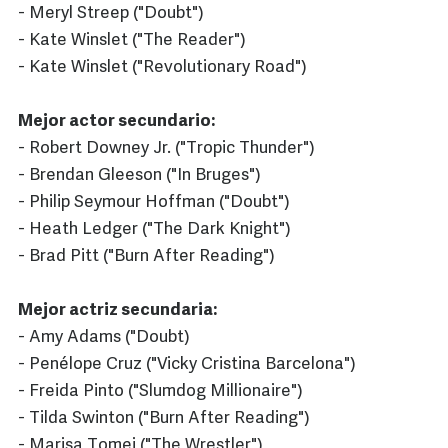
- Meryl Streep ("Doubt")
- Kate Winslet ("The Reader")
- Kate Winslet ("Revolutionary Road")
Mejor actor secundario:
- Robert Downey Jr. ("Tropic Thunder")
- Brendan Gleeson ("In Bruges")
- Philip Seymour Hoffman ("Doubt")
- Heath Ledger ("The Dark Knight")
- Brad Pitt ("Burn After Reading")
Mejor actriz secundaria:
- Amy Adams ("Doubt)
- Penélope Cruz ("Vicky Cristina Barcelona")
- Freida Pinto ("Slumdog Millionaire")
- Tilda Swinton ("Burn After Reading")
- Marisa Tomei ("The Wrestler")