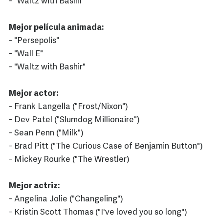
- "Waltz with Bashir"
Mejor película animada:
- "Persepolis"
- "Wall E"
- "Waltz with Bashir"
Mejor actor:
- Frank Langella ("Frost/Nixon")
- Dev Patel ("Slumdog Millionaire")
- Sean Penn ("Milk")
- Brad Pitt ("The Curious Case of Benjamin Button")
- Mickey Rourke ("The Wrestler)
Mejor actriz:
- Angelina Jolie ("Changeling")
- Kristin Scott Thomas ("I've loved you so long")