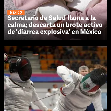
MÉXICO
Secretario de Salud llama a la
calma; descarta un brote activo
de 'diarrea explosiva' en México