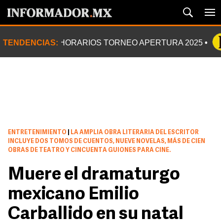
TENDENCIAS:
HORARIOS TORNEO APERTURA 2025
ENTRETENIMIENTO
|
LA AMPLIA OBRA LITERARIA DEL ESCRITOR
INCLUYE DOS TOMOS DE CUENTOS, NUEVE NOVELAS, MÁS DE CIEN
OBRAS DE TEATRO Y CINCUENTA GUIONES PARA CINE.
Muere el dramaturgo
mexicano Emilio
Carballido en su natal