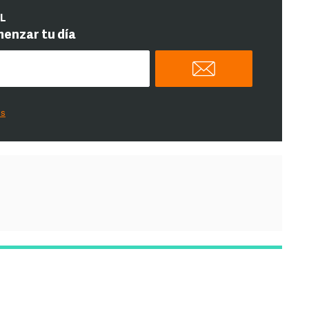
IL
menzar tu día
es