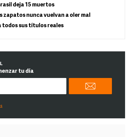
rasil deja 15 muertos
us zapatos nunca vuelvan a oler mal
 todos sus títulos reales
IL
menzar tu día
es