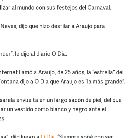
izar al mundo con sus festejos del Carnaval.
eves, dijo que hizo desfilar a Araujo para
er”, le dijo al diario O Dia.
ternet llamó a Araujo, de 25 años, la “estrella” del
 Fontana dijo a O Dia que Araujo es “la más grande”.
asarela envuelta en un largo sacón de piel, del que
ar un vestido corto blanco y negro ante el
es.
sa”, dijo luego a
O Dia
. “Siempre soñé con ser