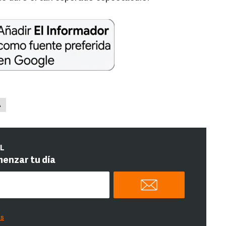
A
IL
menzar tu día
es