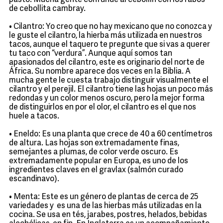
pasto. Mucha gente confunde al cebollín con los rabos
de cebollita cambray.
• Cilantro: Yo creo que no hay mexicano que no conozca y
le guste el cilantro, la hierba más utilizada en nuestros
tacos, aunque el taquero te pregunte que si vas a querer
tu taco con “verdura”. Aunque aquí somos tan
apasionados del cilantro, este es originario del norte de
África. Su nombre aparece dos veces en la Biblia. A
mucha gente le cuesta trabajo distinguir visualmente el
cilantro y el perejil. El cilantro tiene las hojas un poco más
redondas y un color menos oscuro, pero la mejor forma
de distinguirlos en por el olor, el cilantro es el que nos
huele a tacos.
• Eneldo: Es una planta que crece de 40 a 60 centímetros
de altura. Las hojas son extremadamente finas,
semejantes a plumas, de color verde oscuro. Es
extremadamente popular en Europa, es uno de los
ingredientes claves en el gravlax (salmón curado
escandinavo).
• Menta: Este es un género de plantas de cerca de 25
variedades y es una de las hierbas más utilizadas en la
cocina. Se usa en tés, jarabes, postres, helados, bebidas