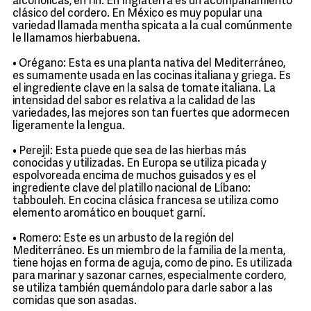
alcohólicas, en fin. En Inglaterra es un acompañamiento
clásico del cordero. En México es muy popular una
variedad llamada mentha spicata a la cual comúnmente
le llamamos hierbabuena.
• Orégano: Esta es una planta nativa del Mediterráneo,
es sumamente usada en las cocinas italiana y griega. Es
el ingrediente clave en la salsa de tomate italiana. La
intensidad del sabor es relativa a la calidad de las
variedades, las mejores son tan fuertes que adormecen
ligeramente la lengua.
• Perejil: Esta puede que sea de las hierbas más
conocidas y utilizadas. En Europa se utiliza picada y
espolvoreada encima de muchos guisados y es el
ingrediente clave del platillo nacional de Líbano:
tabbouleh. En cocina clásica francesa se utiliza como
elemento aromático en bouquet garní.
• Romero: Este es un arbusto de la región del
Mediterráneo. Es un miembro de la familia de la menta,
tiene hojas en forma de aguja, como de pino. Es utilizada
para marinar y sazonar carnes, especialmente cordero,
se utiliza también quemándolo para darle sabor a las
comidas que son asadas.