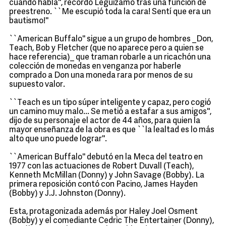
cuando habla'', recordó Leguizamo tras una función de
preestreno. ``Me escupió toda la cara! Sentí que era un
bautismo!''
``American Buffalo'' sigue a un grupo de hombres _Don,
Teach, Bob y Fletcher (que no aparece pero a quien se
hace referencia)_ que traman robarle a un ricachón una
colección de monedas en venganza por haberle
comprado a Don una moneda rara por menos de su
supuesto valor.
``Teach es un tipo súper inteligente y capaz, pero cogió
un camino muy malo... Se metió a estafar a sus amigos'',
dijo de su personaje el actor de 44 años, para quien la
mayor enseñanza de la obra es que ``la lealtad es lo más
alto que uno puede lograr''.
``American Buffalo'' debutó en la Meca del teatro en
1977 con las actuaciones de Robert Duvall (Teach),
Kenneth McMillan (Donny) y John Savage (Bobby). La
primera reposición contó con Pacino, James Hayden
(Bobby) y J.J. Johnston (Donny).
Esta, protagonizada además por Haley Joel Osment
(Bobby) y el comediante Cedric The Entertainer (Donny),