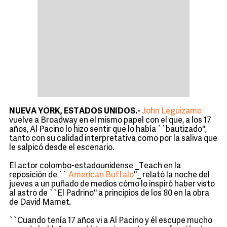
NUEVA YORK, ESTADOS UNIDOS.-
John Leguizamo
vuelve a Broadway en el mismo papel con el que, a los 17
años, Al Pacino lo hizo sentir que lo había ``bautizado'',
tanto con su calidad interpretativa como por la saliva que
le salpicó desde el escenario.
El actor colombo-estadounidense _Teach en la
reposición de ``
American Buffalo
''_ relató la noche del
jueves a un puñado de medios cómo lo inspiró haber visto
al astro de ``El Padrino'' a principios de los 80 en la obra
de David Mamet.
``Cuando tenía 17 años vi a Al Pacino y él escupe mucho