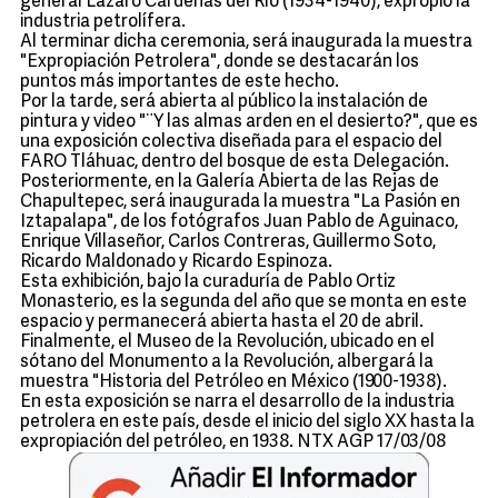
general Lázaro Cárdenas del Río (1934-1940), expropió la
industria petrolífera.
Al terminar dicha ceremonia, será inaugurada la muestra
"Expropiación Petrolera", donde se destacarán los
puntos más importantes de este hecho.
Por la tarde, será abierta al público la instalación de
pintura y video "¨Y las almas arden en el desierto?", que es
una exposición colectiva diseñada para el espacio del
FARO Tláhuac, dentro del bosque de esta Delegación.
Posteriormente, en la Galería Abierta de las Rejas de
Chapultepec, será inaugurada la muestra "La Pasión en
Iztapalapa", de los fotógrafos Juan Pablo de Aguinaco,
Enrique Villaseñor, Carlos Contreras, Guillermo Soto,
Ricardo Maldonado y Ricardo Espinoza.
Esta exhibición, bajo la curaduría de Pablo Ortiz
Monasterio, es la segunda del año que se monta en este
espacio y permanecerá abierta hasta el 20 de abril.
Finalmente, el Museo de la Revolución, ubicado en el
sótano del Monumento a la Revolución, albergará la
muestra "Historia del Petróleo en México (1900-1938).
En esta exposición se narra el desarrollo de la industria
petrolera en este país, desde el inicio del siglo XX hasta la
expropiación del petróleo, en 1938. NTX AGP 17/03/08