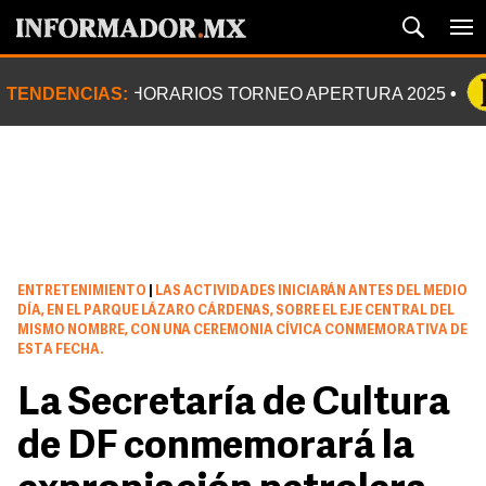
TENDENCIAS:
HORARIOS TORNEO APERTURA 2025
ENTRETENIMIENTO
|
LAS ACTIVIDADES INICIARÁN ANTES DEL MEDIO
DÍA, EN EL PARQUE LÁZARO CÁRDENAS, SOBRE EL EJE CENTRAL DEL
MISMO NOMBRE, CON UNA CEREMONIA CÍVICA CONMEMORATIVA DE
ESTA FECHA.
La Secretaría de Cultura
de DF conmemorará la