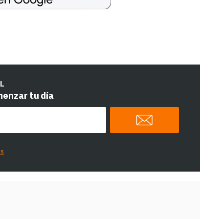
IL
menzar tu día
es