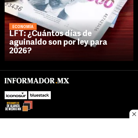
ECONOMÍA
LFT: ¿Cuántos días de
aguinaldo son por ley para
2026?
No te pierdas las novedades de último momento.
¡Síguenos!
SUBIR
Este sitio web utiliza cookies propias y de terceros para optimizar su
FACEBOOK
TWITTER