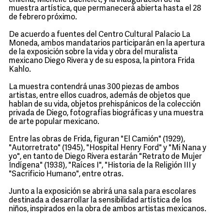
chilena, Michelle Bachelet, y la inauguración de la
muestra artística, que permanecerá abierta hasta el 28
de febrero próximo.
De acuerdo a fuentes del Centro Cultural Palacio La
Moneda, ambos mandatarios participarán en la apertura
de la exposición sobre la vida y obra del muralista
mexicano Diego Rivera y de su esposa, la pintora Frida
Kahlo.
La muestra contendrá unas 300 piezas de ambos
artistas, entre ellos cuadros, además de objetos que
hablan de su vida, objetos prehispánicos de la colección
privada de Diego, fotografías biográficas y una muestra
de arte popular mexicano.
Entre las obras de Frida, figuran "El Camión" (1929),
"Autorretrato" (1945), "Hospital Henry Ford" y "Mi Nana y
yo", en tanto de Diego Rivera estarán "Retrato de Mujer
Indígena" (1938), "Raíces I", "Historia de la Religión III y
"Sacrificio Humano", entre otras.
Junto a la exposición se abrirá una sala para escolares
destinada a desarrollar la sensibilidad artística de los
niños, inspirados en la obra de ambos artistas mexicanos.