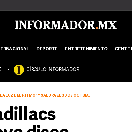
TERNACIONAL
DEPORTE
ENTRETENIMIENTO
GENTE 
5
CÍRCULO INFORMADOR
A LUZ DEL RITMO” Y SALDRÁ EL 30 DE OCTUBRE
dillacs