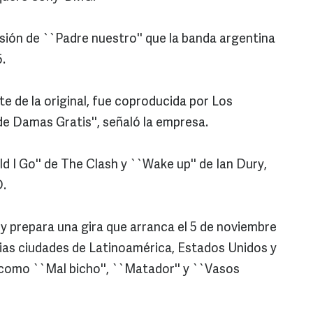
rsión de ``Padre nuestro'' que la banda argentina
.
e de la original, fue coproducida por Los
e Damas Gratis'', señaló la empresa.
d I Go'' de The Clash y ``Wake up'' de Ian Dury,
D.
 y prepara una gira que arranca el 5 de noviembre
arias ciudades de Latinoamérica, Estados Unidos y
omo ``Mal bicho'', ``Matador'' y ``Vasos