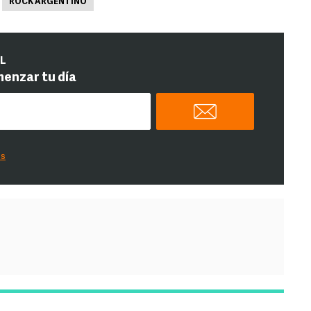
ROCK ARGENTINO
IL
menzar tu día
es