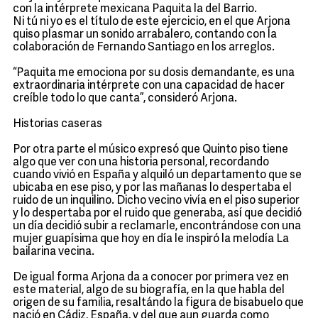
con la intérprete mexicana Paquita la del Barrio.
Ni tú ni yo es el título de este ejercicio, en el que Arjona
quiso plasmar un sonido arrabalero, contando con la
colaboración de Fernando Santiago en los arreglos.
“Paquita me emociona por su dosis demandante, es una
extraordinaria intérprete con una capacidad de hacer
creíble todo lo que canta”, consideró Arjona.
Historias caseras
Por otra parte el músico expresó que Quinto piso tiene
algo que ver con una historia personal, recordando
cuando vivió en España y alquiló un departamento que se
ubicaba en ese piso, y por las mañanas lo despertaba el
ruido de un inquilino. Dicho vecino vivía en el piso superior
y lo despertaba por el ruido que generaba, así que decidió
un día decidió subir a reclamarle, encontrándose con una
mujer guapísima que hoy en día le inspiró la melodía La
bailarina vecina.
De igual forma Arjona da a conocer por primera vez en
este material, algo de su biografía, en la que habla del
origen de su familia, resaltándo la figura de bisabuelo que
nació en Cádiz, España, y del que aun guarda como