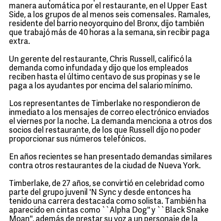
manera automática por el restaurante, en el Upper East
Side, a los grupos de al menos seis comensales. Ramales,
residente del barrio neoyorquino del Bronx, dijo también
que trabajó más de 40 horas a la semana, sin recibir paga
extra.
Un gerente del restaurante, Chris Russell, calificó la
demanda como infundada y dijo que los empleados
reciben hasta el último centavo de sus propinas y se le
paga a los ayudantes por encima del salario mínimo.
Los representantes de Timberlake no respondieron de
inmediato a los mensajes de correo electrónico enviados
el viernes por la noche. La demanda menciona a otros dos
socios del restaurante, de los que Russell dijo no poder
proporcionar sus números telefónicos.
En años recientes se han presentado demandas similares
contra otros restaurantes de la ciudad de Nueva York.
Timberlake, de 27 años, se convirtió en celebridad como
parte del grupo juvenil 'N Sync y desde entonces ha
tenido una carrera destacada como solista. También ha
aparecido en cintas como ``Alpha Dog'' y ``Black Snake
Moan'', además de prestar su voz a un personaje de la