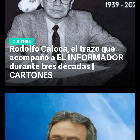
CULTURA
Rodolfo Caloca, el trazo que
acompañó a EL INFORMADOR
durante tres décadas |
CARTONES