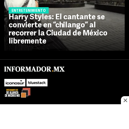
ENTRETENIMIENTO
Harry Styles: El cantante se
convierte en “chilango” al
recorrer la Ciudad de México
libremente
No te pierdas las novedades de último momento.
¡Síguenos!
SUBIR
Este sitio web utiliza cookies propias y de terceros para optimizar su
FACEBOOK
TWITTER
navegacion, adaptarse a sus preferencias y realizar labores analiticas.
Al continuar navegando acepta nuestro
Política de cookies.