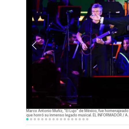
Marco Antonio Muñiz, "El Lujo" de México, fue homenajeado 
que honró su inmenso legado musical. EL INFORMADOR / A.