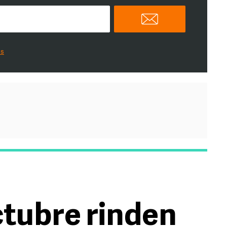
es
ctubre rinden