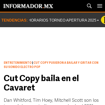
TENDENCIAS:
HORARIOS TORNEO APERTURA 2025
ENTRETENIMIENTO
|
CUT COPY PUSIERON A BAILAR Y GRITAR CON
SU SONIDO ELECTRO POP
Cut Copy baila en el
Cavaret
Dan Whitford, Tim Hoey, Mitchell Scott son los