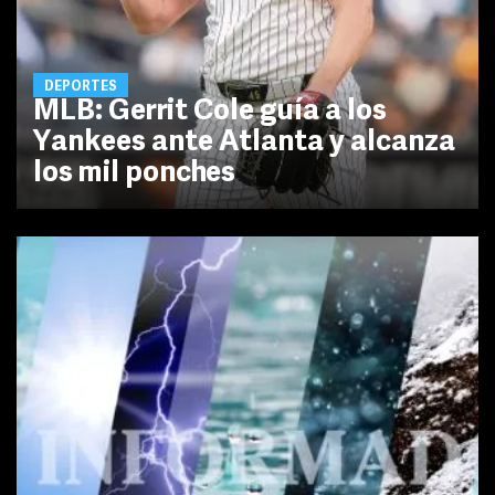
DEPORTES
MLB: Gerrit Cole guía a los
Yankees ante Atlanta y alcanza
los mil ponches