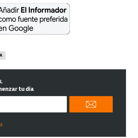
RA
IL
menzar tu día
es