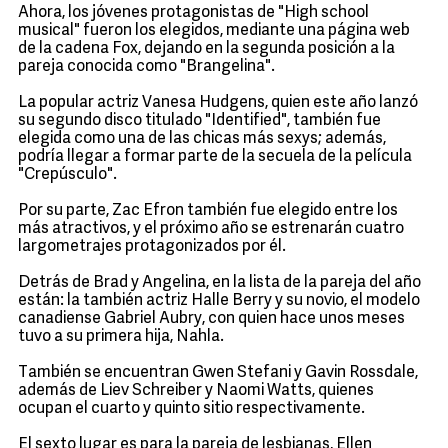
Ahora, los jóvenes protagonistas de "High school
musical" fueron los elegidos, mediante una página web
de la cadena Fox, dejando en la segunda posición a la
pareja conocida como "Brangelina".
La popular actriz Vanesa Hudgens, quien este año lanzó
su segundo disco titulado "Identified", también fue
elegida como una de las chicas más sexys; además,
podría llegar a formar parte de la secuela de la película
"Crepúsculo".
Por su parte, Zac Efron también fue elegido entre los
más atractivos, y el próximo año se estrenarán cuatro
largometrajes protagonizados por él.
Detrás de Brad y Angelina, en la lista de la pareja del año
están: la también actriz Halle Berry y su novio, el modelo
canadiense Gabriel Aubry, con quien hace unos meses
tuvo a su primera hija, Nahla.
También se encuentran Gwen Stefani y Gavin Rossdale,
además de Liev Schreiber y Naomi Watts, quienes
ocupan el cuarto y quinto sitio respectivamente.
El sexto lugar es para la pareja de lesbianas, Ellen