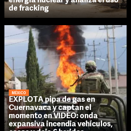
energía nuclear y analiza el uso
de fracking
MÉXICO
EXPLOTA pipa de gas en
Cuernavaca y captan el
momento en VIDEO: onda
expansiva incendia vehículos,