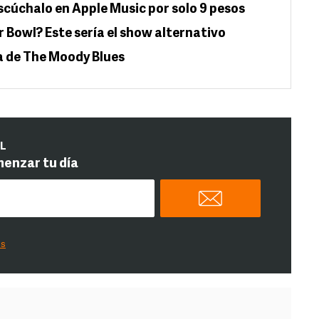
 escúchalo en Apple Music por solo 9 pesos
 Bowl? Este sería el show alternativo
ta de The Moody Blues
IL
menzar tu día
es