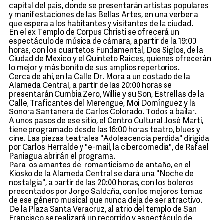
capital del país, donde se presentarán artistas populares
y manifestaciones de las Bellas Artes, en una verbena
que espera a los habitantes y visitantes de la ciudad.
En el ex Templo de Corpus Christi se ofrecerá un
espectáculo de música de cámara, a partir de la 19:00
horas, con los cuartetos Fundamental, Dos Siglos, de la
Ciudad de México y el Quinteto Raíces, quienes ofrecerán
lo mejor y más bonito de sus amplios repertorios.
Cerca de ahí, en la Calle Dr. Mora a un costado de la
Alameda Central, a partir de las 20:00 horas se
presentarán Cumbia Zero, Willie y su Son, Estrellas de la
Calle, Traficantes del Merengue, Moi Domínguez y la
Sonora Santanera de Carlos Colorado. Todos a bailar.
A unos pasos de ese sitio, el Centro Cultural José Martí,
tiene programado desde las 16:00 horas teatro, blues y
cine. Las piezas teatrales "Adolescencia perdida" dirigida
por Carlos Herralde y "e-mail, la cibercomedia", de Rafael
Paniagua abrirán el programa.
Para los amantes del romanticismo de antaño, en el
Kiosko de la Alameda Central se dará una "Noche de
nostalgia", a partir de las 20:00 horas, con los boleros
presentados por Jorge Saldaña, con los mejores temas
de ese género musical que nunca deja de ser atractivo.
De la Plaza Santa Veracruz, al atrio del templo de San
Francisco se realizará un recorrido y espectáculo de