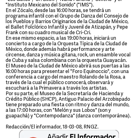
"Instituto Mexicano del Sonido" ("IMS").
En el Zócalo, desde las 16:00 horas, se tendrá un
programa infantil con el Grupo de Danza del Consejo de
los Pueblos y Barrios Originarios de la Ciudad de México,
el Ballet Folclórico Infantil y Juvenil de Atizapán, y Pepe
Frank con su cuadro musical de Cri-Cri.
En ese mismo espacio, a las 19:00 horas, iniciará un
concierto a cargo de la Orquesta Típica de la Ciudad de
México, donde además habrá performance y arte
circense, danza y música gitana, rock, un ensamble vocal
de Cuba y salsa colombiana con la orquesta Guayacán.
El Museo de la Ciudad de México abrirá sus puertas a las
16:00 horas para presentar el "Foro Equinoccio", con una
conferencia a cargo del maestro Rolando de la Rosa, a
través de la cual el público conocerá, observará y
escuchará a la Primavera a través los artistas.
Por su parte, el Museo de la Secretaría de Hacienda y
Crédito Público (SHCP), Antiguo Palacio del Arzobispado
tiene preparado una fiesta con ritmo y danza del mundo,
a las 17:00 horas, con "Melón y sus Lobos" (son y
guapachá) y "Contempodanza" (danza contemporánea).
Redacción/El informador, 18-03-08, RNGZ.