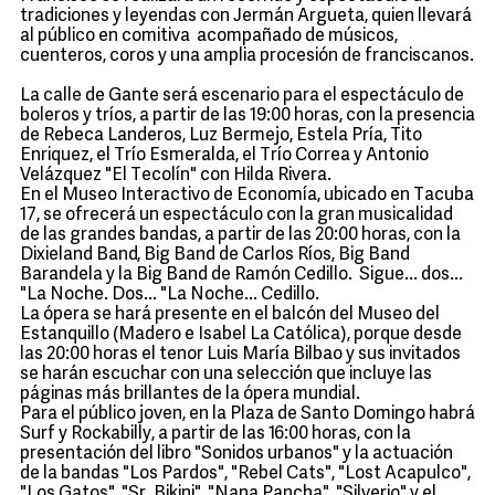
tradiciones y leyendas con Jermán Argueta, quien llevará
al público en comitiva acompañado de músicos,
cuenteros, coros y una amplia procesión de franciscanos.
La calle de Gante será escenario para el espectáculo de
boleros y tríos, a partir de las 19:00 horas, con la presencia
de Rebeca Landeros, Luz Bermejo, Estela Pría, Tito
Enriquez, el Trío Esmeralda, el Trío Correa y Antonio
Velázquez "El Tecolín" con Hilda Rivera.
En el Museo Interactivo de Economía, ubicado en Tacuba
17, se ofrecerá un espectáculo con la gran musicalidad
de las grandes bandas, a partir de las 20:00 horas, con la
Dixieland Band, Big Band de Carlos Ríos, Big Band
Barandela y la Big Band de Ramón Cedillo. Sigue... dos...
"La Noche. Dos... "La Noche... Cedillo.
La ópera se hará presente en el balcón del Museo del
Estanquillo (Madero e Isabel La Católica), porque desde
las 20:00 horas el tenor Luis María Bilbao y sus invitados
se harán escuchar con una selección que incluye las
páginas más brillantes de la ópera mundial.
Para el público joven, en la Plaza de Santo Domingo habrá
Surf y Rockabilly, a partir de las 16:00 horas, con la
presentación del libro "Sonidos urbanos" y la actuación
de la bandas "Los Pardos", "Rebel Cats", "Lost Acapulco",
"Los Gatos", "Sr. Bikini", "Nana Pancha", "Silverio" y el