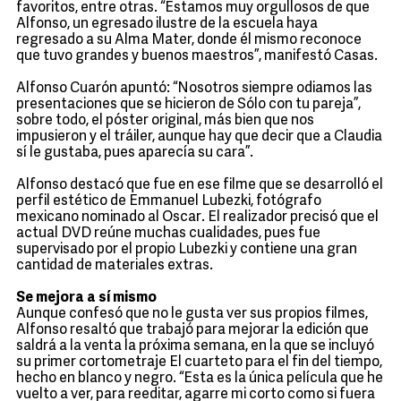
favoritos, entre otras. “Estamos muy orgullosos de que
Alfonso, un egresado ilustre de la escuela haya
regresado a su Alma Mater, donde él mismo reconoce
que tuvo grandes y buenos maestros”, manifestó Casas.
Alfonso Cuarón apuntó: “Nosotros siempre odiamos las
presentaciones que se hicieron de Sólo con tu pareja”,
sobre todo, el póster original, más bien que nos
impusieron y el tráiler, aunque hay que decir que a Claudia
sí le gustaba, pues aparecía su cara”.
Alfonso destacó que fue en ese filme que se desarrolló el
perfil estético de Emmanuel Lubezki, fotógrafo
mexicano nominado al Oscar. El realizador precisó que el
actual DVD reúne muchas cualidades, pues fue
supervisado por el propio Lubezki y contiene una gran
cantidad de materiales extras.
Se mejora a sí mismo
Aunque confesó que no le gusta ver sus propios filmes,
Alfonso resaltó que trabajó para mejorar la edición que
saldrá a la venta la próxima semana, en la que se incluyó
su primer cortometraje El cuarteto para el fin del tiempo,
hecho en blanco y negro. “Esta es la única película que he
vuelto a ver, para reeditar, agarre mi corto como si fuera