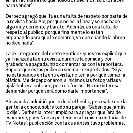
en las revistas es lo que nosotros decimos, sólo lo hacen
para vender”.
Derbez agregó que “fue una falta de respeto por parte de
la revista hacia Ale, porque no es la línea y se nos hace
algo muy corriente y barato. Además, es una falta de
respeto al público, porque finalmente lo están
engañando para que la compren, ya que cuando la abren
no dice nada”.
La ex integrante del dueto Sentido Opuestos explicó que
ya finalizada la entrevista, durante la comida y con
grabadora apagada, hizo comentarios con la reportera.
Supuso que éstos pudieron ser malinterpretados. “Si ya
no estábamos en la entrevista, no tenía por qué tomar la
plática. Me decepcionaron, sí hicimos las fotografías y
ojalá hubiera cobrado, pero no fue así. No me interesa
demandar porque será como darle importancia”.
Alessandra admitió que le dolió el hecho, pero sabe que la
gente la conoce, sobre todo su pareja: “Saben que jamás
lo dije”. Derbez la interrumpió para agregar que “era de
esperarse, pues Nueva pertenece a la misma editorial de
TV Notas”, publicación con la que antes tuvo problemas.