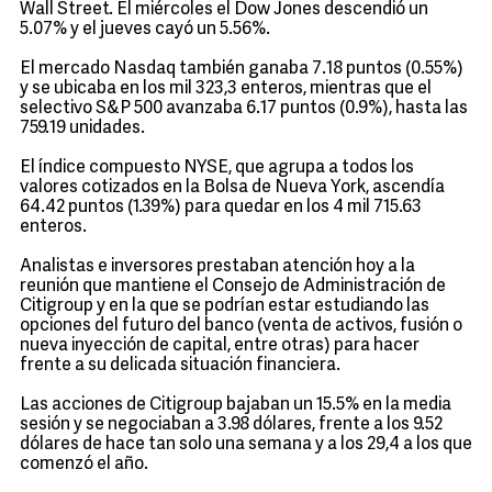
Wall Street. El miércoles el Dow Jones descendió un
5.07% y el jueves cayó un 5.56%.
El mercado Nasdaq también ganaba 7.18 puntos (0.55%)
y se ubicaba en los mil 323,3 enteros, mientras que el
selectivo S&P 500 avanzaba 6.17 puntos (0.9%), hasta las
759.19 unidades.
El índice compuesto NYSE, que agrupa a todos los
valores cotizados en la Bolsa de Nueva York, ascendía
64.42 puntos (1.39%) para quedar en los 4 mil 715.63
enteros.
Analistas e inversores prestaban atención hoy a la
reunión que mantiene el Consejo de Administración de
Citigroup y en la que se podrían estar estudiando las
opciones del futuro del banco (venta de activos, fusión o
nueva inyección de capital, entre otras) para hacer
frente a su delicada situación financiera.
Las acciones de Citigroup bajaban un 15.5% en la media
sesión y se negociaban a 3.98 dólares, frente a los 9.52
dólares de hace tan solo una semana y a los 29,4 a los que
comenzó el año.