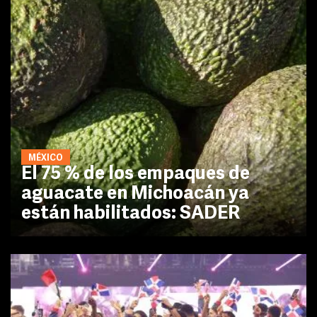
MÉXICO
El 75 % de los empaques de
aguacate en Michoacán ya
están habilitados: SADER