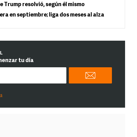
ue Trump resolvió, según él mismo
era en septiembre; liga dos meses al alza
IL
menzar tu día
es