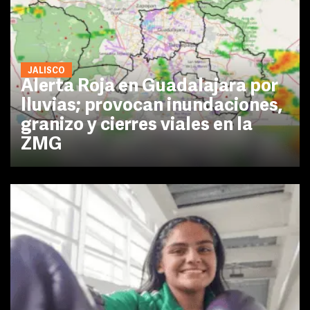
JALISCO
Alerta Roja en Guadalajara por
lluvias; provocan inundaciones,
granizo y cierres viales en la
ZMG