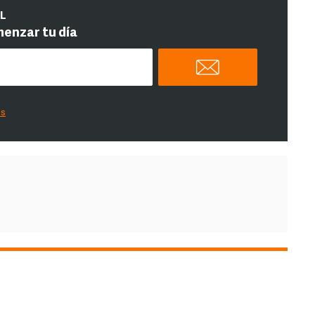
IL
menzar tu día
es