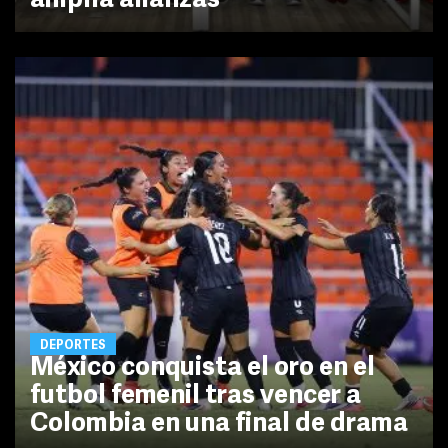
amplía alianzas
DEPORTES
México conquista el oro en el
futbol femenil tras vencer a
Colombia en una final de drama